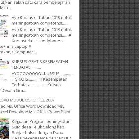
ukkan salah satu cara pembelajaran
laku...
Ayo Kursus di Tahun 2019 untuk
meningkatkan kompetensi......
Ayo Kursus di Tahun 2019 untuk
meningkatkan kompetensi...... #
KursusteknisiHandphone #
tekhnisiLaptop #
tekhnisiKomputer...
KURSUS GRATIS KESEMPATAN
TERBATAS...........
AYOOOOOOOO...KURSUS..............
...GRATIS...........!!!! Kesempatan
Terbatas................... Kursus
"Desain Gra...
AD MODUL MS. OFFICE 2007
ad Ms. Office Word Download Ms.
 Excel Download Ms. Office PowerPoint
Kegiatan Program peningkatan
SDM desa Teluk Selong kab.
Banjar Kalsel dengan Dana
Desa bekerjasama dengan LKP