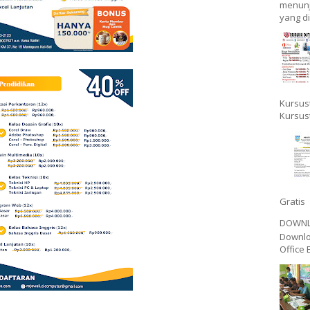
menunj
yang di
Kursus
Kursus
Gratis 
DOWNLO
Downlo
Office