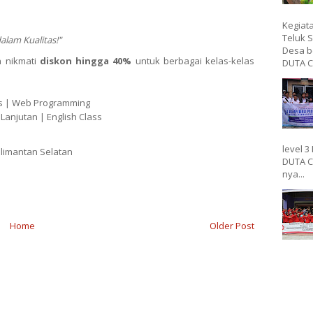
Kegiat
Teluk 
dalam
Kualitas!"
Desa b
n
nikmati
diskon
hingga
40%
untuk
berbagai
kelas-kelas
DUTA C
s |
Web
Programming
l
Lanjutan |
English
Class
level 3
limantan
Selatan
DUTA C
nya...
Home
Older Post