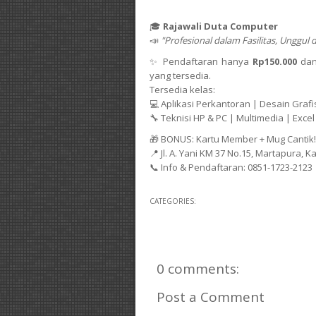
🎓
Rajawali
Duta
Computer
📣
"
Profesional
dalam
Fasilitas,
Unggul
✨ Pendaftaran
hanya
Rp150.000
da
yang tersedia
.
Tersedia
kelas:
💻
Aplikasi
Perkantoran |
Desain
Grafi
🔧
Teknisi
HP &
PC |
Multimedia |
Exce
🎁
BONUS:
Kartu
Member +
Mug
Cantik!
📍 Jl. A. Yani KM 37 No.15,
Martapura,
Ka
📞
Info &
Pendaftaran:
0851-
1723-
2123
CATEGORIES:
0 comments:
Post a Comment