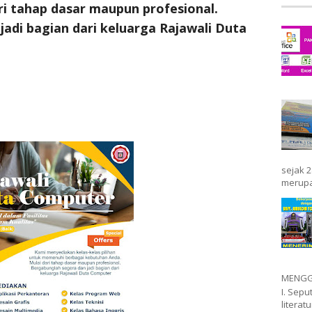
ri tahap dasar maupun profesional.
adi bagian dari keluarga Rajawali Duta
sejak 2
merupa
MENGGA
I. Sep
literat