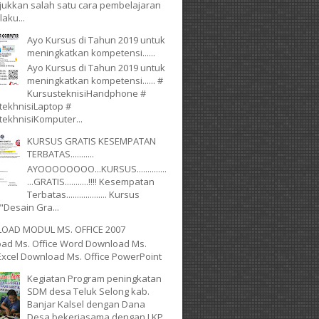
ukkan salah satu cara pembelajaran
laku...
Ayo Kursus di Tahun 2019 untuk
meningkatkan kompetensi......
Ayo Kursus di Tahun 2019 untuk
meningkatkan kompetensi...... #
KursusteknisiHandphone #
tekhnisiLaptop #
tekhnisiKomputer...
KURSUS GRATIS KESEMPATAN
TERBATAS...........
AYOOOOOOOO...KURSUS..............
...GRATIS...........!!!! Kesempatan
Terbatas................... Kursus
"Desain Gra...
AD MODUL MS. OFFICE 2007
ad Ms. Office Word Download Ms.
 Excel Download Ms. Office PowerPoint
Kegiatan Program peningkatan
SDM desa Teluk Selong kab.
Banjar Kalsel dengan Dana
Desa bekerjasama dengan LKP