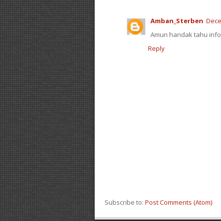
Amban_Sterben
Dece
Amun handak tahu info 
Reply
Subscribe to:
Post Comments (Atom)