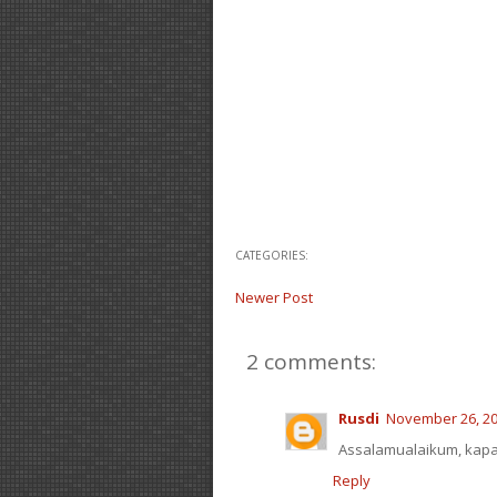
CATEGORIES:
Newer Post
2 comments:
Rusdi
November 26, 20
Assalamualaikum, kapan
Reply