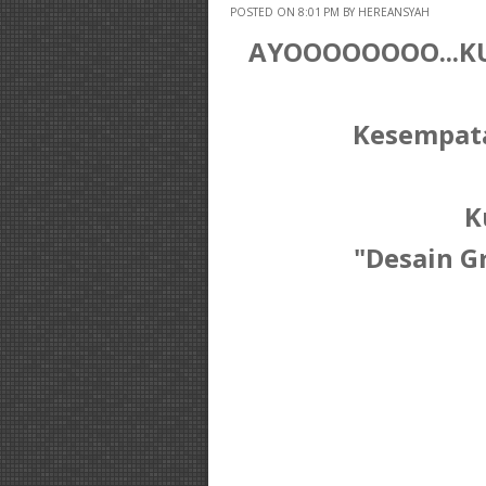
POSTED ON 8:01 PM BY HEREANSYAH
AYOOOOOOOO...KURSUS...
Kesempatan T
K
"Desain G