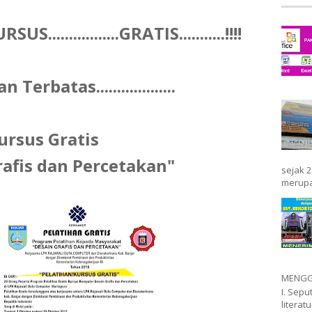
..............GRATIS...........!!!!
erbatas...................
ursus Gratis
rafis dan Percetakan"
sejak 2
merupa
MENGGA
I. Sep
literat