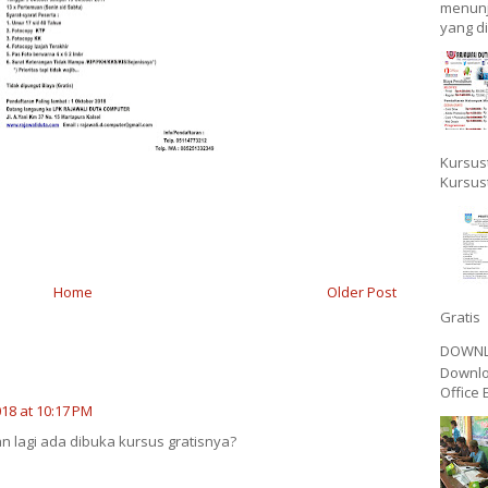
menunj
yang di
Kursus
Kursus
Home
Older Post
Gratis 
DOWNLO
Downlo
Office
18 at 10:17 PM
 lagi ada dibuka kursus gratisnya?