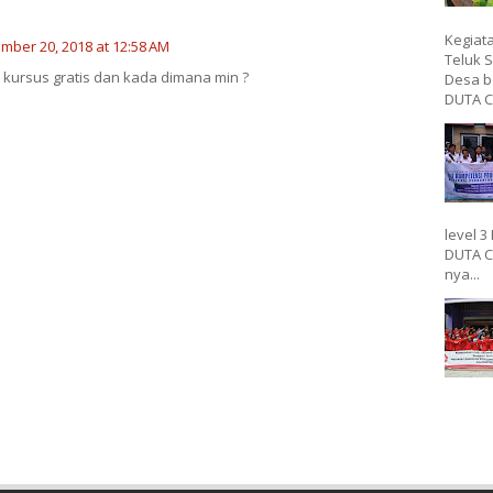
Kegiat
mber 20, 2018 at 12:58 AM
Teluk 
kursus gratis dan kada dimana min ?
Desa b
DUTA C
level 3
DUTA C
nya...