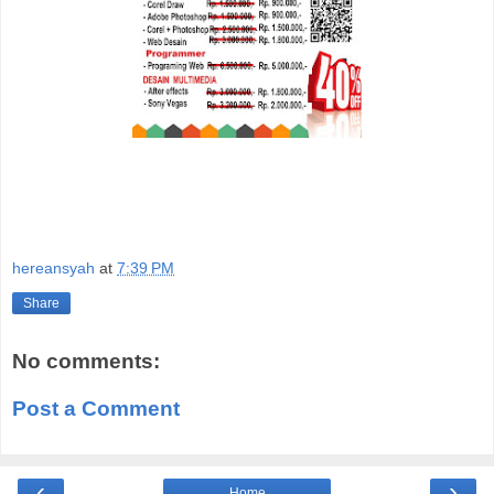
hereansyah
at
7:39 PM
Share
No comments:
Post a Comment
‹
›
Home